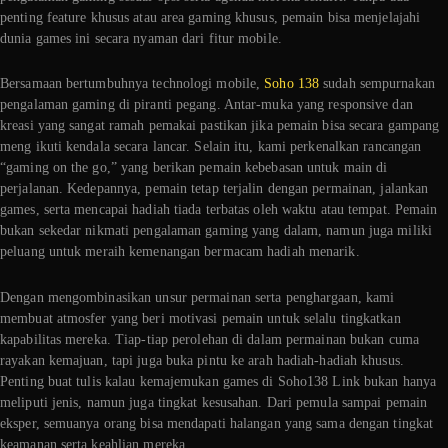
penting feature khusus atau area gaming khusus, pemain bisa menjelajahi
dunia games ini secara nyaman dari fitur mobile.
Bersamaan bertumbuhnya technologi mobile,
Soho 138
sudah sempurnakan
pengalaman gaming di piranti pegang. Antar-muka yang responsive dan
kreasi yang sangat ramah pemakai pastikan jika pemain bisa secara gampang
meng ikuti kendala secara lancar. Selain itu, kami perkenalkan rancangan
“gaming on the go,” yang berikan pemain kebebasan untuk main di
perjalanan. Kedepannya, pemain tetap terjalin dengan permainan, jalankan
games, serta mencapai hadiah tiada terbatas oleh waktu atau tempat. Pemain
bukan sekedar nikmati pengalaman gaming yang dalam, namun juga miliki
peluang untuk meraih kemenangan bermacam hadiah menarik.
Dengan mengombinasikan unsur permainan serta penghargaan, kami
membuat atmosfer yang beri motivasi pemain untuk selalu tingkatkan
kapabilitas mereka. Tiap-tiap perolehan di dalam permainan bukan cuma
rayakan kemajuan, tapi juga buka pintu ke arah hadiah-hadiah khusus.
Penting buat tulis kalau kemajemukan games di Soho138 Link bukan hanya
meliputi jenis, namun juga tingkat kesusahan. Dari pemula sampai pemain
eksper, semuanya orang bisa mendapati halangan yang sama dengan tingkat
keamanan serta keahlian mereka.