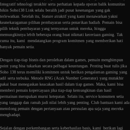
Integratif tehnologi terakhir serta perhatian kepada operan balik komunitas
bikin Soho138 Link selalu beralih jadi pusat kesenangan yang gak
terlewatkan. Setelah itu, feature atraktif yang kami menawarkan yakni
keanekaragaman pilihan pembayaran serta penarikan hadiah. Pemain bisa
pilih teknik pembayaran yang ternyaman untuk mereka, hingga
memungkinnya lebih beberapa orang buat nikmati keceriaan gaming. Tak
cuma itu, kami mendatangkan program komitmen yang memberikan hati
banyak pemain setia.
Dengan tiap-tiap bisnis dan perolehan dalam games, pemain menghimpun
point yang bisa tukarkan secara pelbagai keuntungan. Penting buat tulis jika
Soho 138 terus memiliki komitmen untuk berikan pengalaman gaming yang
adil serta terbuka. Metode RNG (Acak Number Generator) yang mutakhir
pakai buat menegaskan keacakan hasil dalam tiap games. Maka, kami bisa
memberi pemain kepercayaan jika tiap-tiap kemungkinan dan hasil
permainan merupakan murni ketepatan. Selain itu, service konsumen setia
yang tanggap dan ramah jadi nilai lebih yang penting. Club bantuan kami ada
menolong pemain dengan pertanyaan atau persoalan apa saja yang mereka
menghadapi.
Sejalan dengan perkembangan serta keberhasilan basis, kami berikan lagi