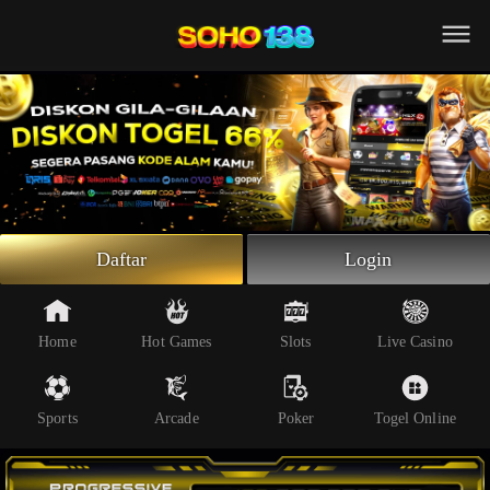
Beranda
Slot Online
Live Casino
Sportsbook
Arcade
Togel Online
Daftar
Login
Poker
Whatsapp
Home
Hot Games
Slots
Live Casino
Telegram
Sports
Arcade
Poker
Togel Online
Livechat