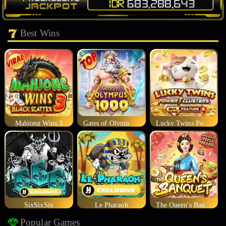
Best Wins
Mahjong Wins 3
Gates of Olympus 1000
Lucky Twins Power Clusters
SixSixSix
Le Pharaoh
The Queen's Banquet
Popular Games