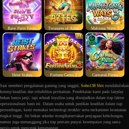
Rave Party Fever
Treasures of Aztec
Mahjong Ways 3
Heist Stakes
Fortune Gems 2
Carnaval Fiesta
Saat memberi pengalaman gaming yang unggul,
Soho138 Slot
mendahulukan
konsep keadilan dan reliabilitas permainan. Pendekatan kami pada fairplay
bukan hanya janji, tapi sebuah loyalitas yang diwujudkan dalam tiap faktor
operasionalisasi basis ini. Dalam usaha untuk pastikan keadilan dalam tiap
pertandingan, kami memakai technologi terakhir serta mekanisme keamanan
tingkat tinggi. Ini bukan sekedar mengikutsertakan penjagaan kebohongan,
namun juga menanggung jika tiap pemain punyai kesempatan yang sama
persis untuk mencetak kemenangan.