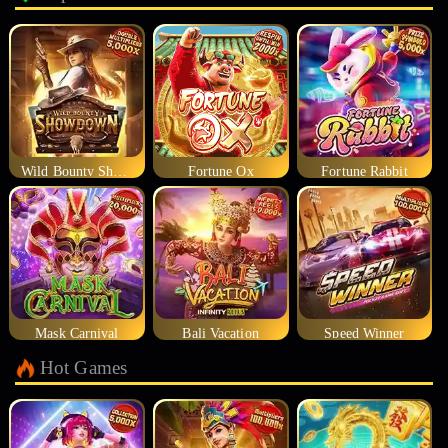
Wild Bounty Showdown
Fortune Ox
Fortune Rabbit
Mask Carnival
Bali Vacation
Speed Winner
Hot Games