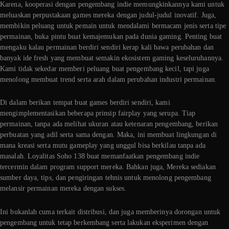
Karena, kooperasi dengan pengembang indie memungkinkannya kami untuk
meluaskan perpustakaan games mereka dengan judul-judul inovatif. Juga,
membikin peluang untuk pemain untuk mendalami bermacam jenis serta tipe
permainan, buka pintu buat kemajemukan pada dunia gaming. Penting buat
mengaku kalau permainan berdiri sendiri kerap kali bawa perubahan dan
banyak ide fresh yang membuat semakin ekosistem gaming keseluruhannya.
Kami tidak sekedar memberi peluang buat pengembang kecil, tapi juga
menolong membuat trend serta arah dalam perubahan industri permainan.
Di dalam berikan tempat buat games berdiri sendiri, kami
mengimplementasikan beberapa prinsip fairplay yang serupa. Tiap
permainan, tanpa ada melihat ukuran atau ketenaran pengembang, berikan
perbuatan yang adil serta sama dengan. Maka, ini membuat lingkungan di
mana kreasi serta mutu gameplay yang unggul bisa berkilau tanpa ada
masalah. Loyalitas Soho 138 buat memanfaatkan pengembang indie
tercermin dalam program support mereka. Bahkan juga, Mereka sediakan
sumber daya, tips, dan pengiringan tehnis untuk menolong pengembang
melansir permainan mereka dengan sukses.
Ini bukanlah cuma terkait distribusi, dan juga memberinya dorongan untuk
pengembang untuk tetap berkembang serta lakukan eksperimen dengan