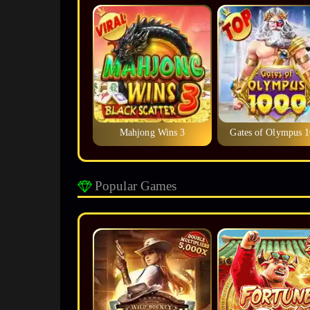
Mahjong Wins 3
Gates of Olympus 
Popular Games