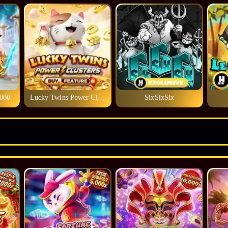
1000
Lucky Twins Power Clusters
SixSixSix