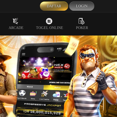
DAFTAR
LOGIN
ARCADE
TOGEL ONLINE
POKER