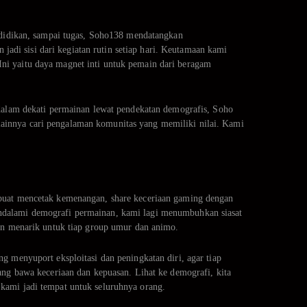
ndidikan, sampai tugas, Soho138 mendatangkan
i sisi dari kegiatan rutin setiap hari. Keutamaan kami
i yaitu daya magnet inti untuk pemain dari beragam
dalam dekati permainan lewat pendekatan demografis, Soho
ainnya cari pengalaman komunitas yang memiliki nilai. Kami
 buat mencetak kemenangan, share keceriaan gaming dengan
ndalami demografi permainan, kami lagi menumbuhkan siasat
an menarik untuk tiap group umur dan animo.
 menyuport eksploitasi dan peningkatan diri, agar tiap
ng bawa keceriaan dan kepuasan. Lihat ke demografi, kita
e kami jadi tempat untuk seluruhnya orang.