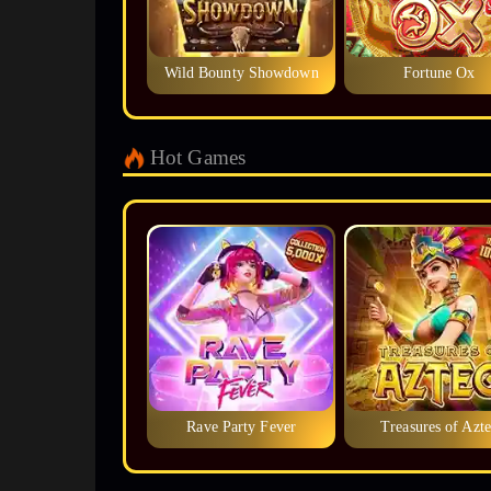
Wild Bounty Showdown
Fortune Ox
Hot Games
Rave Party Fever
Treasures of Azte