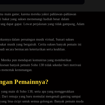
uma main game; karena mereka yakni pahlawan-pahlawan
ki bakat yang sukses memenangi hadiah besar dalam
 yang dapat gapai. Lewat perjalanan yang tidak gampang, Adam
hkannya dalam persaingan musik virtual, Sunari sukses
-bakat musik yang bergairah. Cerita sukses banyak pemain ini
badi secara bermacam ketertarikan serta keahlian.
. Mereka pun mendapati komunitas yang memberikan
uksesan banyak pemain Soho 138 tidak sekedar beri motivasi
rta mencetak kemenangan.
ingan Pemainnya?
ya yang main di Soho 138, serta apa yang menggerakkan
r. Dari remaja yang baru memulai mengenali gaming sampai
 yang bisa cicipi untuk semua golongan. Banyak pemain muda