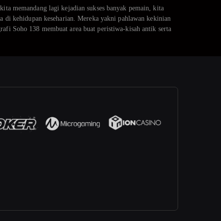
kita memandang lagi kejadian sukses banyak pemain, kita
ga di kehidupan keseharian. Mereka yakni pahlawan kekinian
afi Soho 138 membuat area buat peristiwa-kisah antik serta