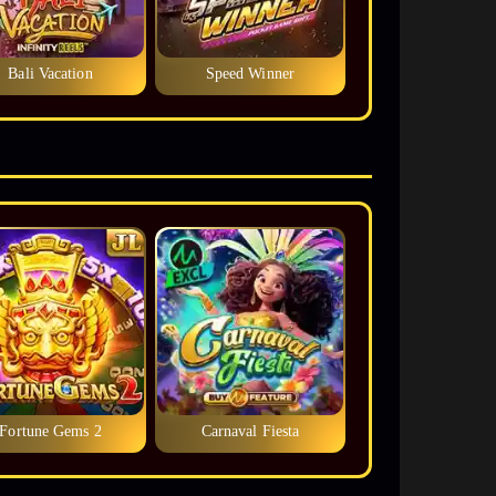
Bali Vacation
Speed Winner
Fortune Gems 2
Carnaval Fiesta