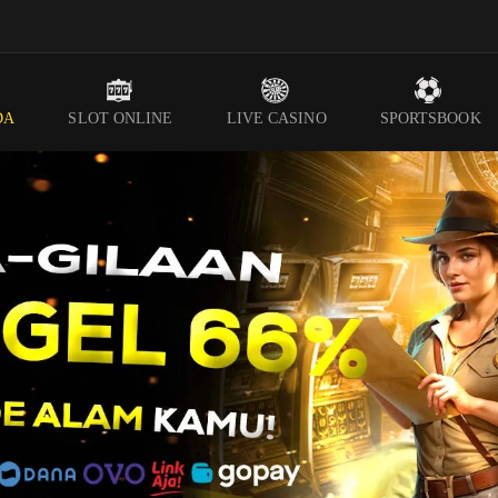
DA
SLOT ONLINE
LIVE CASINO
SPORTSBOOK