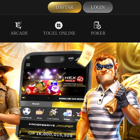
DAFTAR
LOGIN
ARCADE
TOGEL ONLINE
POKER