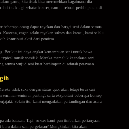
r dalam game, kita tidak bisa meremehkan bagaimana dia
Ini tidak lagi sebatas konser, namun sebuah perhimpunan di
agar beberapa orang dapat rayakan dan hargai seni dalam semua
. Kareena, engan selalu rayakan sukses dan kreasi, kami selalu
h kontribusi aktif dari pemirsa.
ang. Berikut ini daya angkat kemampuan seni untuk bawa
 typical musik spesifik. Mereka memeluk keanekaan seni,
ang semua wujud seni buat berhimpun di sebuah perayaan.
gih
reka tidak suka dengan status quo, akan tetapi terus cari
 seniman-seniman penting, serta eksploitasi beberapa konsep
njajaki. Selain itu, kami mengadakan pertandingan dan acara
a ada batasan. Tapi, sukses kami pun timbulkan pertanyaan
i baru dalam seni pergelaran? Mungkinkah kita akan