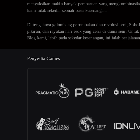
menyaksikan makin banyak pembaruan yang mengkombinasikan du
kami tidak sekedar sebuah basis kesenangan.
Di tengahnya gelombang perombakan dan revolusi seni, Soho1
pikiran, dan rayakan hari esok yang ceria di dunia seni. Un
Blog kami, lebih pada sekedar kesenangan, ini ialah perjalanan
Penyedia Games