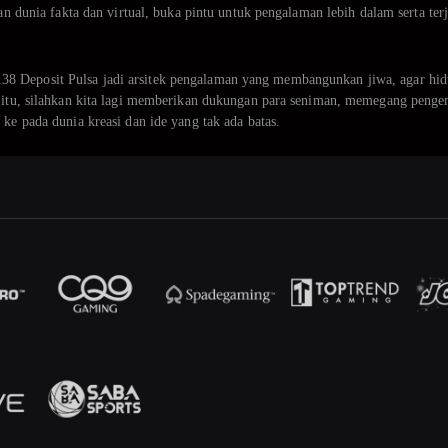
nia fakta dan virtual, buka pintu untuk pengalaman lebih dalam serta terja
38 Deposit Pulsa jadi arsitek pengalaman yang membangunkan jiwa, agar hid
tuk itu, silahkan kita lagi memberikan dukungan para seniman, memegang peng
 ke pada dunia kreasi dan ide yang tak ada batas.