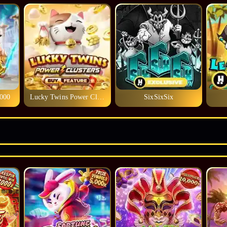
1000
Lucky Twins Power Clusters
SixSixSix