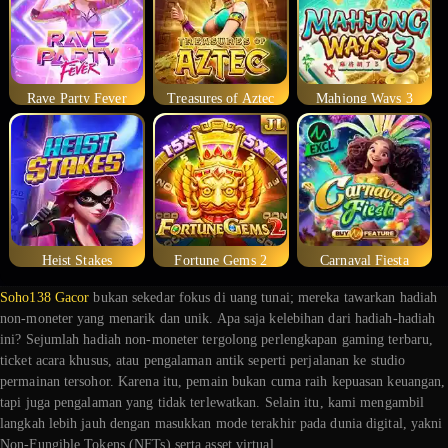
Rave Party Fever
Treasures of Aztec
Mahjong Ways 3
Heist Stakes
Fortune Gems 2
Carnaval Fiesta
Soho138 Gacor
bukan sekedar fokus di uang tunai; mereka tawarkan hadiah
non-moneter yang menarik dan unik. Apa saja kelebihan dari hadiah-hadiah
ini? Sejumlah hadiah non-moneter tergolong perlengkapan gaming terbaru,
ticket acara khusus, atau pengalaman antik seperti perjalanan ke studio
permainan tersohor. Karena itu, pemain bukan cuma raih kepuasan keuangan,
tapi juga pengalaman yang tidak terlewatkan. Selain itu, kami mengambil
langkah lebih jauh dengan masukkan mode terakhir pada dunia digital, yakni
Non-Fungible Tokens (NFTs) serta asset virtual.