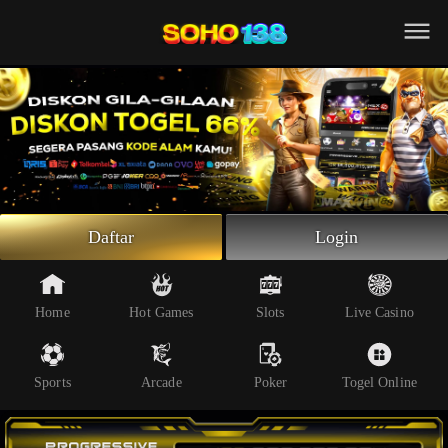
Beranda
Slot Online
Live Casino
Sportsbook
Arcade
Togel Online
Daftar
Login
Poker
Whatsapp
Home
Hot Games
Slots
Live Casino
Telegram
Sports
Arcade
Poker
Togel Online
Livechat