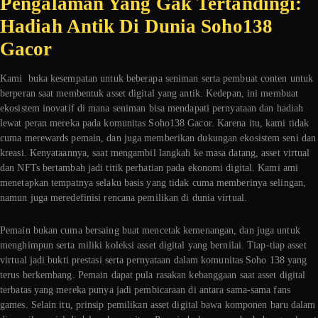
Pengalaman Yang Gak Tertandingi:
Hadiah Antik Di Dunia Soho138
Gacor
Kami buka kesempatan untuk beberapa seniman serta pembuat conten untuk
berperan saat membentuk asset digital yang antik. Kedepan, ini membuat
ekosistem inovatif di mana seniman bisa mendapati pernyataan dan hadiah
lewat peran mereka pada komunitas Soho138 Gacor. Karena itu, kami tidak
cuma merewards pemain, dan juga memberikan dukungan ekosistem seni dan
kreasi. Kenyataannya, saat mengambil langkah ke masa datang, asset virtual
dan NFTs bertambah jadi titik perhatian pada ekonomi digital. Kami ami
menetapkan tempatnya selaku basis yang tidak cuma memberinya selingan,
namun juga meredefinisi rencana pemilikan di dunia virtual.
Pemain bukan cuma bersaing buat mencetak kemenangan, dan juga untuk
menghimpun serta miliki koleksi asset digital yang bernilai. Tiap-tiap asset
virtual jadi bukti prestasi serta pernyataan dalam komunitas Soho 138 yang
terus berkembang. Pemain dapat pula rasakan kebanggaan saat asset digital
terbatas yang mereka punya jadi pembicaraan di antara sama-sama fans
games. Selain itu, prinsip pemilikan asset digital bawa komponen baru dalam