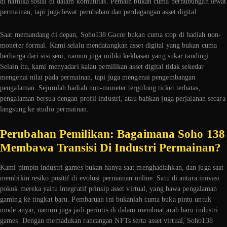
di namika sosial di dalam komunitas. Pemain bukan cuma berhubungan lewat
permainan, tapi juga lewat perubahan dan perdagangan asset digital.
Saat memandang di depan, Soho138 Gacor bukan cuma stop di hadiah non-
moneter formal. Kami selalu mendatangkan asset digital yang bukan cuma
berharga dari sisi seni, namun juga miliki kekhasan yang sukar tandingi.
Selain itu, kami menyadari kalau pemilikan asset digital tidak sekedar
mengenai nilai pada permainan, tapi juga mengenai pengembangan
pengalaman. Sejumlah hadiah non-moneter tergolong ticket terbatas,
pengalaman bersua dengan profil industri, atau bahkan juga perjalanan secara
langsung ke studio permainan.
Perubahan Pemilikan: Bagaimana Soho 138
Membawa Transisi Di Industri Permainan?
Kami pimpin industri games bukan hanya saat menghadiahkan, dan juga saat
membikin resiko positif di evolusi permainan online. Satu di antara inovasi
pokok mereka yaitu integratif prinsip asset virtual, yang bawa pengalaman
gaming ke tingkat baru. Pembaruan ini bukanlah cuma buka pintu untuk
mode anyar, namun juga jadi perintis di dalam membuat arah baru industri
games. Dengan memadukan rancangan NFTs serta asset virtual, Soho138