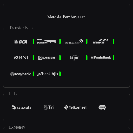
Metode Pembayaran
Transfer Bank
Pulsa
E-Money