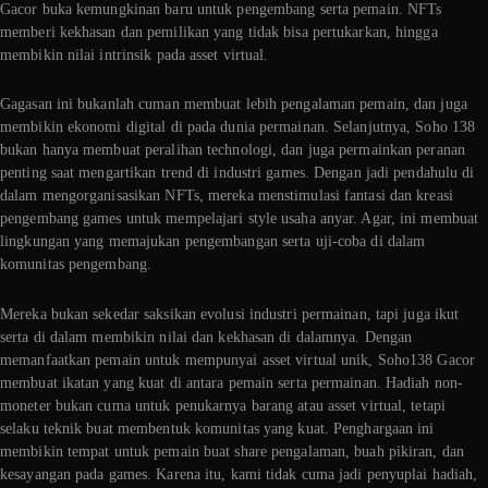
Gacor buka kemungkinan baru untuk pengembang serta pemain. NFTs
memberi kekhasan dan pemilikan yang tidak bisa pertukarkan, hingga
membikin nilai intrinsik pada asset virtual.
Gagasan ini bukanlah cuman membuat lebih pengalaman pemain, dan juga
membikin ekonomi digital di pada dunia permainan. Selanjutnya, Soho 138
bukan hanya membuat peralihan technologi, dan juga permainkan peranan
penting saat mengartikan trend di industri games. Dengan jadi pendahulu di
dalam mengorganisasikan NFTs, mereka menstimulasi fantasi dan kreasi
pengembang games untuk mempelajari style usaha anyar. Agar, ini membuat
lingkungan yang memajukan pengembangan serta uji-coba di dalam
komunitas pengembang.
Mereka bukan sekedar saksikan evolusi industri permainan, tapi juga ikut
serta di dalam membikin nilai dan kekhasan di dalamnya. Dengan
memanfaatkan pemain untuk mempunyai asset virtual unik, Soho138 Gacor
membuat ikatan yang kuat di antara pemain serta permainan. Hadiah non-
moneter bukan cuma untuk penukarnya barang atau asset virtual, tetapi
selaku teknik buat membentuk komunitas yang kuat. Penghargaan ini
membikin tempat untuk pemain buat share pengalaman, buah pikiran, dan
kesayangan pada games. Karena itu, kami tidak cuma jadi penyuplai hadiah,