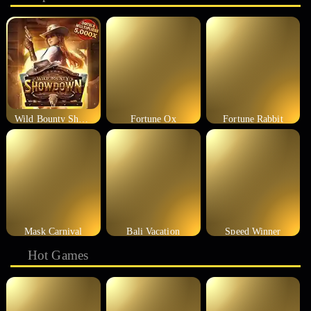
Wild Bounty Showdown
Fortune Ox
Fortune Rabbit
Mask Carnival
Bali Vacation
Speed Winner
Hot Games