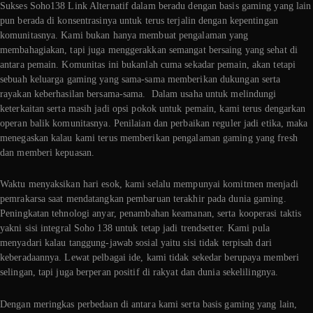
Sukses Soho138 Link Alternatif dalam beradu dengan basis gaming yang lain
pun berada di konsentrasinya untuk terus terjalin dengan kepentingan
komunitasnya. Kami bukan hanya membuat pengalaman yang
membahagiakan, tapi juga menggerakkan semangat bersaing yang sehat di
antara pemain. Komunitas ini bukanlah cuma sekadar pemain, akan tetapi
sebuah keluarga gaming yang sama-sama memberikan dukungan serta
rayakan keberhasilan bersama-sama. Dalam usaha untuk melindungi
keterkaitan serta masih jadi opsi pokok untuk pemain, kami terus dengarkan
operan balik komunitasnya. Penilaian dan perbaikan reguler jadi etika, maka
menegaskan kalau kami terus memberikan pengalaman gaming yang fresh
dan memberi kepuasan.
Waktu menyaksikan hari esok, kami selalu mempunyai komitmen menjadi
pemrakarsa saat mendatangkan pembaruan terakhir pada dunia gaming.
Peningkatan tehnologi anyar, penambahan keamanan, serta kooperasi taktis
yakni sisi integral Soho 138 untuk tetap jadi trendsetter. Kami pula
menyadari kalau tanggung-jawab sosial yaitu sisi tidak terpisah dari
keberadaannya. Lewat pelbagai ide, kami tidak sekedar berupaya memberi
selingan, tapi juga berperan positif di rakyat dan dunia sekelilingnya.
Dengan meringkas perbedaan di antara kami serta basis gaming yang lain,