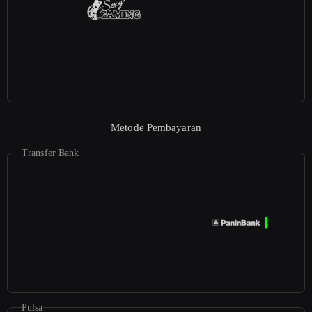
Metode Pembayaran
Transfer Bank
Pulsa