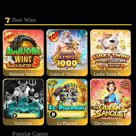
Best Wins
Mahjong Wins 3
Gates of Olympus 1000
Lucky Twins Power Clusters
SixSixSix
Le Pharaoh
The Queen's Banquet
Popular Games