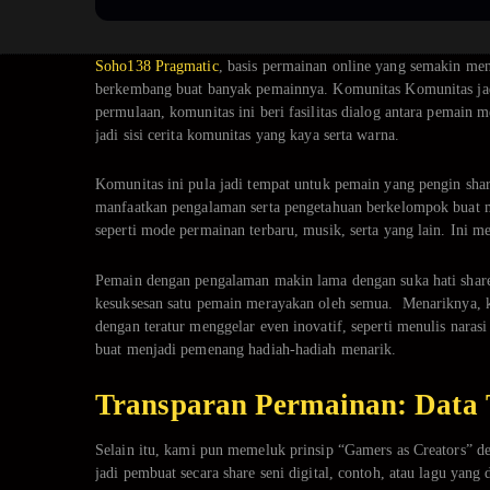
Soho138 Pragmatic
, basis permainan online yang semakin m
berkembang buat banyak pemainnya. Komunitas Komunitas jadi
permulaan, komunitas ini beri fasilitas dialog antara pemain
jadi sisi cerita komunitas yang kaya serta warna.
Komunitas ini pula jadi tempat untuk pemain yang pengin sha
manfaatkan pengalaman serta pengetahuan berkelompok buat 
seperti mode permainan terbaru, musik, serta yang lain. Ini m
Pemain dengan pengalaman makin lama dengan suka hati share 
kesuksesan satu pemain merayakan oleh semua. Menariknya, k
dengan teratur menggelar even inovatif, seperti menulis nar
buat menjadi pemenang hadiah-hadiah menarik.
Transparan Permainan: Data 
Selain itu, kami pun memeluk prinsip “Gamers as Creators” 
jadi pembuat secara share seni digital, contoh, atau lagu yan