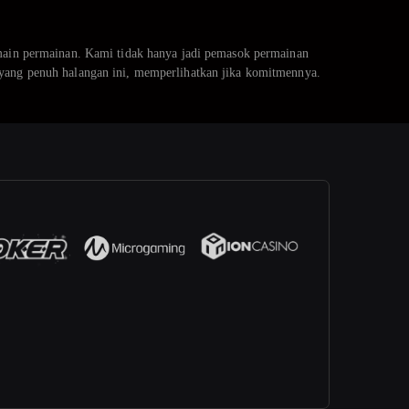
rmain permainan. Kami tidak hanya jadi pemasok permainan
 yang penuh halangan ini, memperlihatkan jika komitmennya.