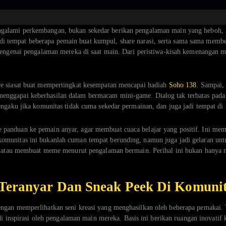
engalami perkembangan, bukan sekedar berikan pengalaman main yang heboh,
 tempat beberapa pemain buat kumpul, share narasi, serta sama sama membe
 mengenai pengalaman mereka di saat main. Dari peristiwa-kisah kemenangan m
re siasat buat mempertingkat kesempatan mencapai hadiah
Soho 138
. Sampai,
menggapai keberhasilan dalam bermacam mini-game. Dialog tak terbatas pa
engaku jika komunitas tidak cuma sekedar permainan, dan juga jadi tempat di
panduan ke pemain anyar, agar membuat cuaca belajar yang positif. Ini mem
omunitas ini bukanlah cuman tempat berunding, namun juga jadi gelaran unt
asi atau membuat meme menurut pengalaman bermain. Perihal ini bukan hanya
Teranyar Dan Sneak Peek Di Komuni
dengan memperlihatkan seni kreasi yang menghasilkan oleh beberapa pemakai
g di inspirasi oleh pengalaman main mereka. Basis ini berikan ruangan inova