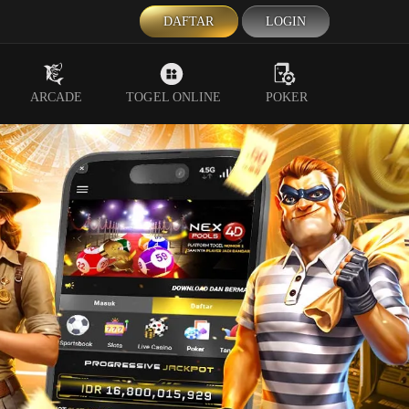
DAFTAR
LOGIN
ARCADE
TOGEL ONLINE
POKER