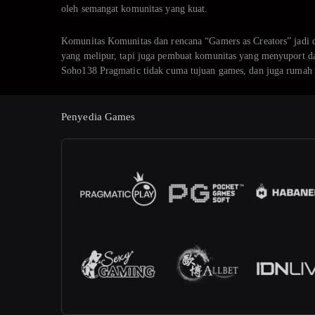
oleh semangat komunitas yang kuat.
Komunitas Komunitas dan rencana “Gamers as Creators” jadi d
yang melipur, tapi juga pembuat komunitas yang menyuport d
Soho138 Pragmatic tidak cuma tujuan games, dan juga rumah
Penyedia Games