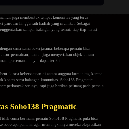
 namun juga membentuk tempat komunitas yang terus
ri panduan hingga raih hadiah yang memikat. Sebagai
enggentarkan sampai halangan yang temui, tiap-tiap narasi
 dengan sama sama bekerjasama, beberapa pemain bisa
da unsur permainan, namun juga menyertakan objek umum
 mana pertemanan anyar dapat terikat.
bentuk rasa kebersamaan di antara anggota komunitas, karena
uk kontes serta halangan komunitas. Soho138 Pragmatic
 memperbanyak serunya, tapi juga berikan peluang pada pemain
tas Soho138 Pragmatic
. Tidak cuma bermain, pemain Soho138 Pragmatic pula bisa
tif ke beberapa pemain, agar memungkinnya mereka ekspresikan